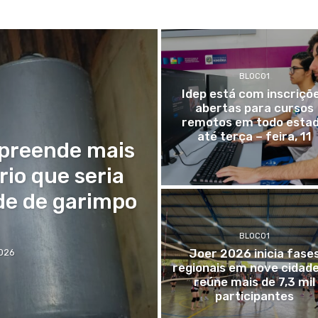
BLOCO1
Idep está com inscriçõ
abertas para cursos
remotos em todo esta
até terça – feira, 11
preende mais
io que seria
ade de garimpo
BLOCO1
Joer 2026 inicia fase
2026
regionais em nove cidade
reúne mais de 7,3 mil
participantes