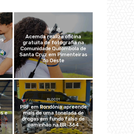
BLOCO1
Acemda realiza oficina
es
gratuita de fotografia na
Comunidade Quilombola de
do
Santa Cruz em Pimenteiras
do Oeste
BLOCO1
s
PRF em Rondônia apreende
s e
mais de uma tonelada de
drogas em fundo falso de
caminhão na BR-364