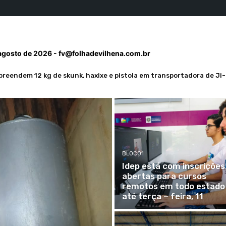
 agosto de 2026 -
fv@folhadevilhena.com.br
reendem 12 kg de skunk, haxixe e pistola em transportadora de Ji-
ia Federal com 1,2 kg de ouro em RO
BLOCO1
Idep está com inscrições
abertas para cursos
remotos em todo estado
até terça – feira, 11