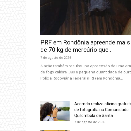
PRF em Rondônia apreende mais
de 70 kg de mercúrio que...
7 de agosto de 2026
A ação também resultou na apreensão de uma ar
de fogo calibre .380 e pequena quantidade de our
Polícia Rodoviária Federal (PRF) em Rondônia...
Acemda realiza oficina gratuit
de fotografia na Comunidade
Quilombola de Santa...
7 de agosto de 2026