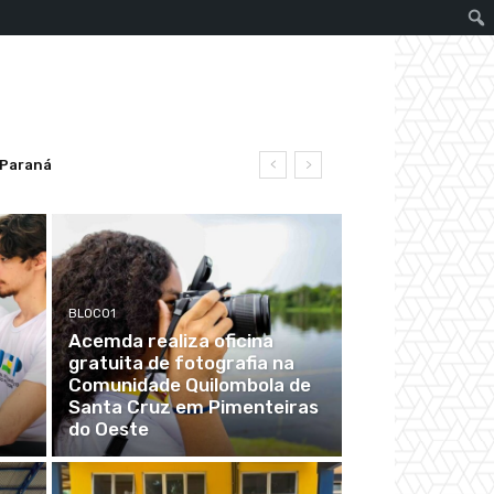
Paraná
BLOCO1
Acemda realiza oficina
gratuita de fotografia na
Comunidade Quilombola de
Santa Cruz em Pimenteiras
do Oeste