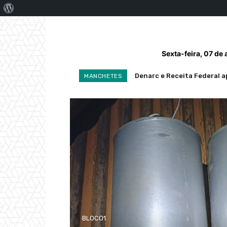
Sobre
o
WordPress
Sexta-feira, 07 de
Denarc e Receita Federal ap
Homem é preso pela Políc
MANCHETES
BLOCO1