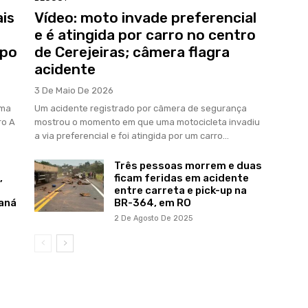
is
Vídeo: moto invade preferencial
e é atingida por carro no centro
mpo
de Cerejeiras; câmera flagra
acidente
3 De Maio De 2026
rma
Um acidente registrado por câmera de segurança
ro A
mostrou o momento em que uma motocicleta invadiu
a via preferencial e foi atingida por um carro...
Três pessoas morrem e duas
,
ficam feridas em acidente
entre carreta e pick-up na
aná
BR-364, em RO
2 De Agosto De 2025