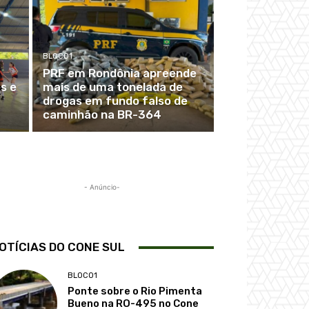
BLOCO1
PRF em Rondônia apreende
s e
mais de uma tonelada de
drogas em fundo falso de
caminhão na BR-364
- Anúncio-
OTÍCIAS DO CONE SUL
BLOCO1
Ponte sobre o Rio Pimenta
Bueno na RO-495 no Cone