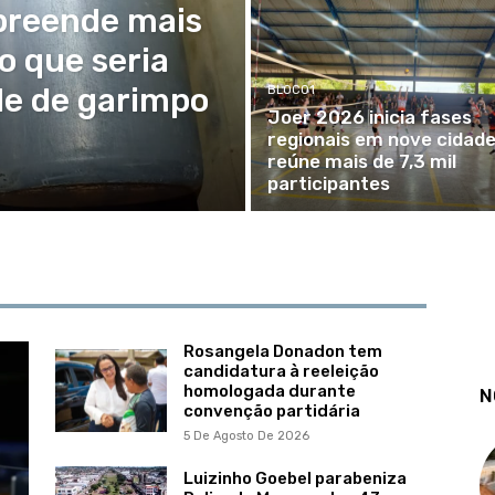
preende mais
o que seria
ade de garimpo
BLOCO1
Joer 2026 inicia fases
regionais em nove cidade
reúne mais de 7,3 mil
participantes
Rosangela Donadon tem
candidatura à reeleição
homologada durante
N
convenção partidária
5 De Agosto De 2026
Luizinho Goebel parabeniza