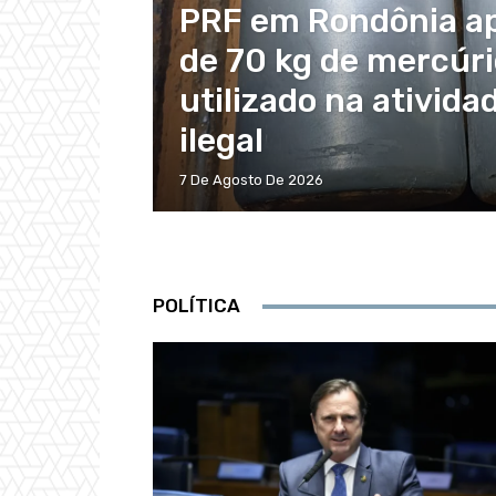
PRF em Rondônia a
de 70 kg de mercúri
utilizado na ativid
ilegal
7 De Agosto De 2026
POLÍTICA