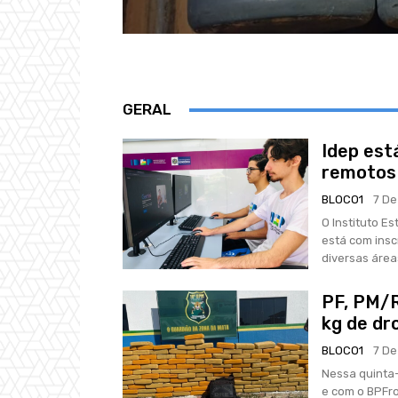
GERAL
Idep est
remotos 
BLOCO1
7 De
O Instituto E
está com insc
diversas áreas
PF, PM/
kg de dr
BLOCO1
7 De
Nessa quinta-
e com o BPFro