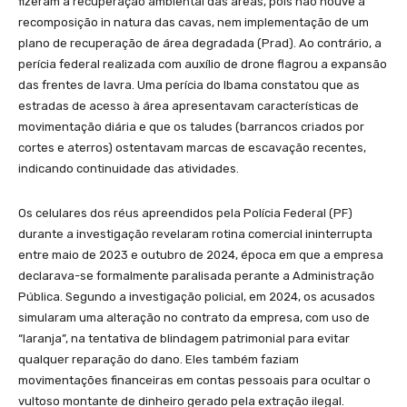
fizeram a recuperação ambiental das áreas, pois não houve a
recomposição in natura das cavas, nem implementação de um
plano de recuperação de área degradada (Prad). Ao contrário, a
perícia federal realizada com auxílio de drone flagrou a expansão
das frentes de lavra. Uma perícia do Ibama constatou que as
estradas de acesso à área apresentavam características de
movimentação diária e que os taludes (barrancos criados por
cortes e aterros) ostentavam marcas de escavação recentes,
indicando continuidade das atividades.
Os celulares dos réus apreendidos pela Polícia Federal (PF)
durante a investigação revelaram rotina comercial ininterrupta
entre maio de 2023 e outubro de 2024, época em que a empresa
declarava-se formalmente paralisada perante a Administração
Pública. Segundo a investigação policial, em 2024, os acusados
simularam uma alteração no contrato da empresa, com uso de
“laranja”, na tentativa de blindagem patrimonial para evitar
qualquer reparação do dano. Eles também faziam
movimentações financeiras em contas pessoais para ocultar o
vultoso montante de dinheiro gerado pela extração ilegal.