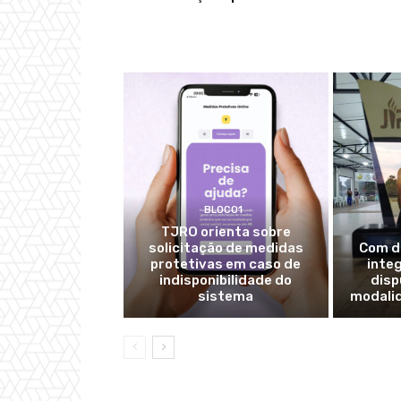
BLOCO1
TJRO orienta sobre
solicitação de medidas
Com d
protetivas em caso de
integ
indisponibilidade do
disp
sistema
modali