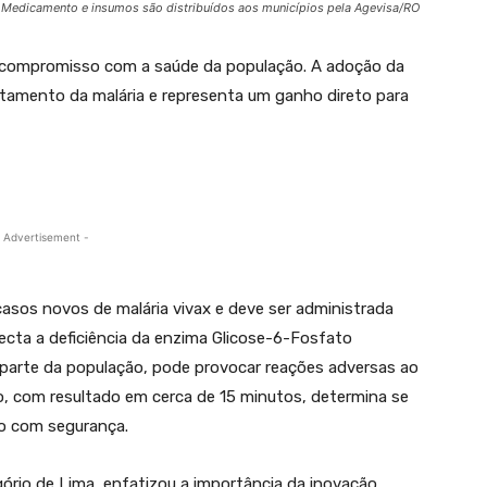
Medicamento e insumos são distribuídos aos municípios pela Agevisa/RO
 compromisso com a saúde da população. A adoção da
atamento da malária e representa um ganho direto para
 Advertisement -
casos novos de malária vivax e deve ser administrada
ecta a deficiência da enzima Glicose-6-Fosfato
parte da população, pode provocar reações adversas ao
o, com resultado em cerca de 15 minutos, determina se
o com segurança.
gório de Lima, enfatizou a importância da inovação