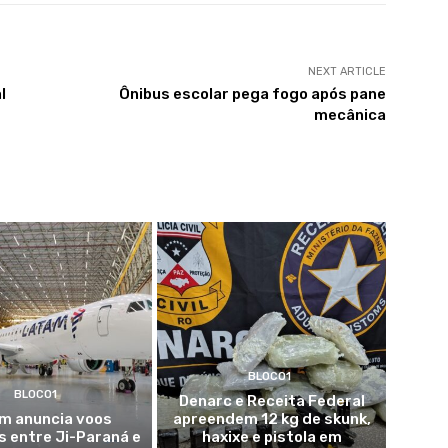
NEXT ARTICLE
l
Ônibus escolar pega fogo após pane
mecânica
BLOCO1
BLOCO1
Denarc e Receita Federal
m anuncia voos
apreendem 12 kg de skunk,
s entre Ji-Paraná e
haxixe e pistola em