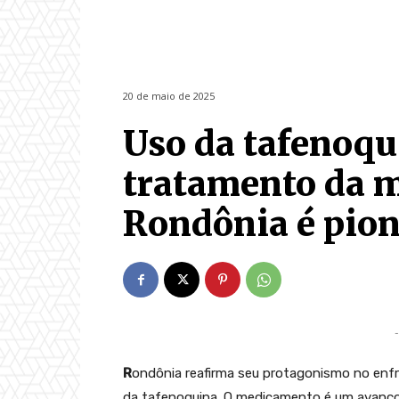
20 de maio de 2025
Uso da tafenoqu
tratamento da m
Rondônia é pion
-
R
ondônia reafirma seu protagonismo no enf
da tafenoquina. O medicamento é um avanço 