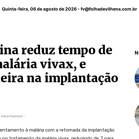
Quinta-feira, 06 de agosto de 2026 -
fv@folhadevilhena.com.br
ina reduz tempo de
N
alária vivax, e
eira na implantação
 Advertisement -
rentamento à malária com a retomada da implantação
no tratamento da malária vivax, reduzindo de 7 para