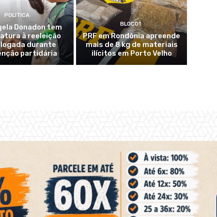
POLÍTICA
BLOCO1
ela Donadon tem
atura à reeleição
PRF em Rondônia apreende
logada durante
mais de 8 kg de materiais
nção partidária
ilícitos em Porto Velho