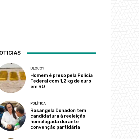
OTICIAS
BLOCO1
Homem é preso pela Polícia
Federal com 1,2 kg de ouro
em RO
POLÍTICA
Rosangela Donadon tem
candidatura à reeleição
homologada durante
convenção partidária