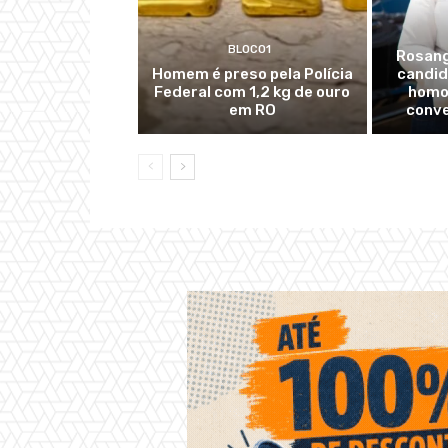
BLOCO1
Rosang
Homem é preso pela Polícia
candid
Federal com 1,2 kg de ouro
homo
em RO
conve