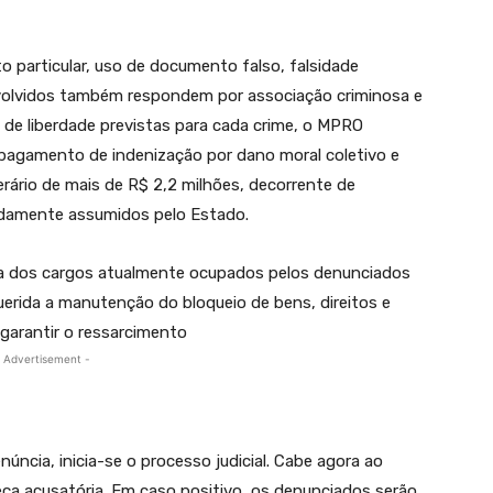
to particular, uso de documento falso, falsidade
nvolvidos também respondem por associação criminosa e
 de liberdade previstas para cada crime, o MPRO
pagamento de indenização por dano moral coletivo e
erário de mais de R$ 2,2 milhões, decorrente de
idamente assumidos pelo Estado.
rda dos cargos atualmente ocupados pelos denunciados
uerida a manutenção do bloqueio de bens, direitos e
 garantir o ressarcimento
 Advertisement -
ncia, inicia-se o processo judicial. Cabe agora ao
eça acusatória. Em caso positivo, os denunciados serão