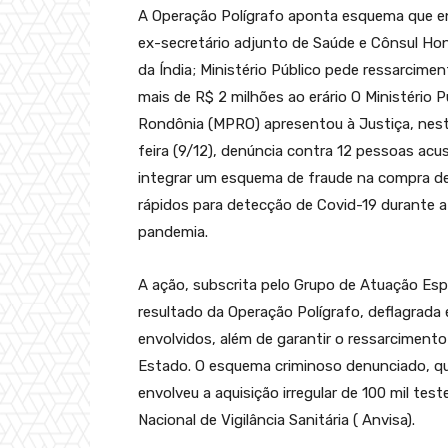
A Operação Polígrafo aponta esquema que e
ex-secretário adjunto de Saúde e Cônsul Hon
da Índia; Ministério Público pede ressarcime
mais de R$ 2 milhões ao erário O Ministério P
Rondônia (MPRO) apresentou à Justiça, nest
feira (9/12), denúncia contra 12 pessoas acu
integrar um esquema de fraude na compra d
rápidos para detecção de Covid-19 durante a
pandemia.
A ação, subscrita pelo Grupo de Atuação Esp
resultado da Operação Polígrafo, deflagrada 
envolvidos, além de garantir o ressarcimento
Estado. O esquema criminoso denunciado, qu
envolveu a aquisição irregular de 100 mil tes
Nacional de Vigilância Sanitária ( Anvisa).