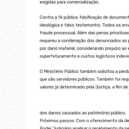
exigidas para comercialização.
Contra a fé pública: falsificação de documen
ideológica e falso testemunho. Todos os e
fraude processual. Além das penas privativas
requereu a condenação dos denunciados ao 
por dano material, considerando prejuízo ao 
superfaturamento e custos logísticos indev
O Ministério Público também solicitou a pe
que são servidores públicos. Também foi req
valores já determinado pela Justiça, a fim de
-
dos danos causados ao patrimônio público.
Próximos passos: Com o oferecimento da denú
Poder Judiciário analisar o recebimento da p