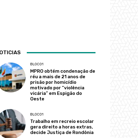
OTICIAS
BLOCO1
MPRO obtém condenação de
réu a mais de 21 anos de
prisão por homicídio
motivado por “violência
vicária” em Espigão do
Oeste
BLOCO1
Trabalho em recreio escolar
gera direito a horas extras,
decide Justiça de Rondônia