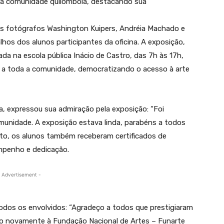
 da comunidade quilombola, destacando sua
s fotógrafos Washington Kuipers, Andréia Machado e
hos dos alunos participantes da oficina. A exposição,
zada na escola pública Inácio de Castro, das 7h às 17h,
te a toda a comunidade, democratizando o acesso à arte
, expressou sua admiração pela exposição: “Foi
munidade. A exposição estava linda, parabéns a todos
nto, os alunos também receberam certificados de
empenho e dedicação.
 Advertisement -
odos os envolvidos: “Agradeço a todos que prestigiaram
ão novamente à Fundação Nacional de Artes – Funarte