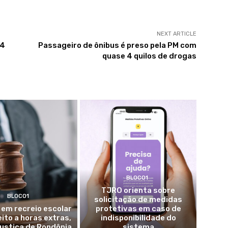
NEXT ARTICLE
74
Passageiro de ônibus é preso pela PM com
quase 4 quilos de drogas
BLOCO1
TJRO orienta sobre
BLOCO1
solicitação de medidas
 em recreio escolar
protetivas em caso de
eito a horas extras,
indisponibilidade do
ustiça de Rondônia
sistema