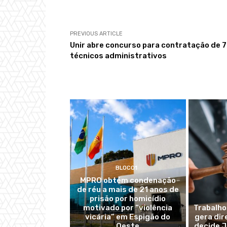
PREVIOUS ARTICLE
Unir abre concurso para contratação de 
técnicos administrativos
BLOCO1
MPRO obtém condenação
de réu a mais de 21 anos de
prisão por homicídio
motivado por “violência
Trabalho
vicária” em Espigão do
gera dir
Oeste
decide J