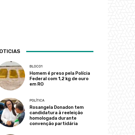
OTICIAS
BLOCO1
Homem é preso pela Polícia
Federal com 1,2 kg de ouro
em RO
POLÍTICA
Rosangela Donadon tem
candidatura à reeleição
homologada durante
convenção partidária