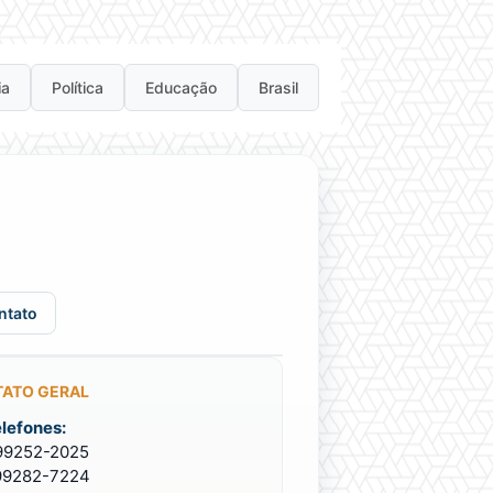
ia
Política
Educação
Brasil
ntato
ATO GERAL
lefones:
 99252-2025
 99282-7224