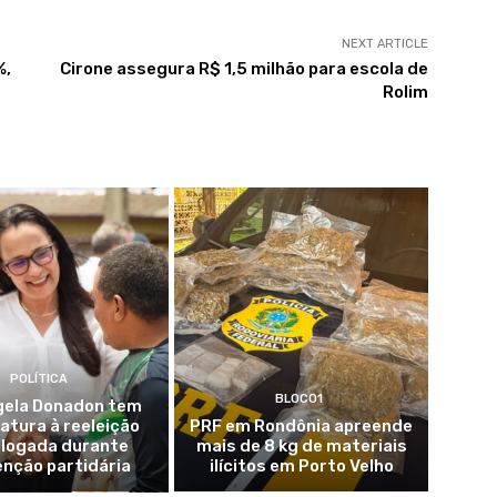
NEXT ARTICLE
%,
Cirone assegura R$ 1,5 milhão para escola de
Rolim
POLÍTICA
BLOCO1
ela Donadon tem
atura à reeleição
PRF em Rondônia apreende
logada durante
mais de 8 kg de materiais
nção partidária
ilícitos em Porto Velho