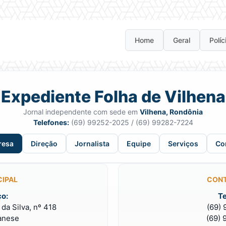
Home
Geral
Políc
Expediente Folha de Vilhena
Jornal independente com sede em
Vilhena, Rondônia
Telefones:
(69) 99252-2025 / (69) 99282-7224
resa
Direção
Jornalista
Equipe
Serviços
Co
CIPAL
CONT
o:
Te
da Silva, nº 418
(69)
anese
(69)