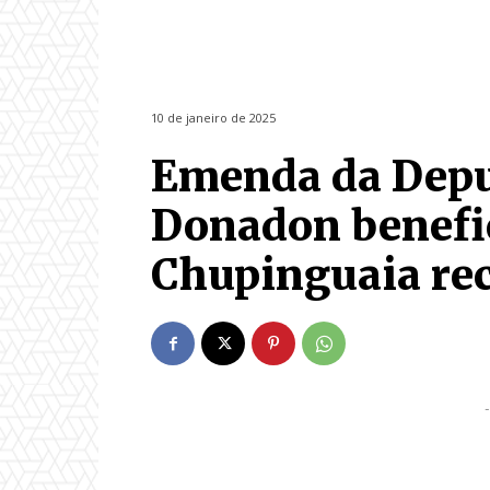
10 de janeiro de 2025
Emenda da Depu
Donadon benefic
Chupinguaia rec
-