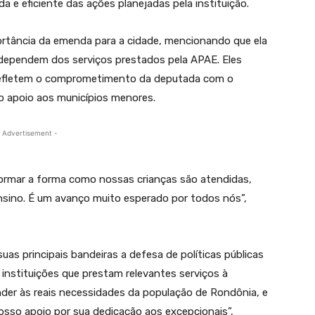
da e eficiente das ações planejadas pela instituição.
rtância da emenda para a cidade, mencionando que ela
e dependem dos serviços prestados pela APAE. Eles
efletem o comprometimento da deputada com o
o apoio aos municípios menores.
 Advertisement -
ormar a forma como nossas crianças são atendidas,
nsino. É um avanço muito esperado por todos nós”,
s principais bandeiras a defesa de políticas públicas
instituições que prestam relevantes serviços à
nder às reais necessidades da população de Rondônia, e
sso apoio por sua dedicação aos excepcionais”,