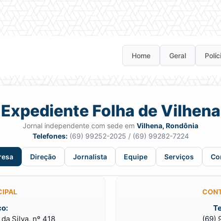
Home
Geral
Políc
Expediente Folha de Vilhena
Jornal independente com sede em
Vilhena, Rondônia
Telefones:
(69) 99252-2025 / (69) 99282-7224
resa
Direção
Jornalista
Equipe
Serviços
Co
CIPAL
CONT
o:
Te
da Silva, nº 418
(69)