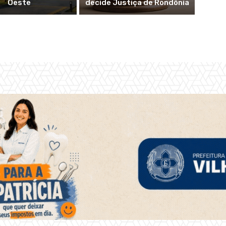
Oeste
decide Justiça de Rondônia