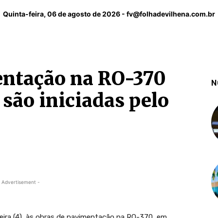
Quinta-feira, 06 de agosto de 2026 -
fv@folhadevilhena.com.br
entação na RO-370
N
são iniciadas pelo
 Advertisement -
feira (4), às obras de pavimentação na RO-370, em