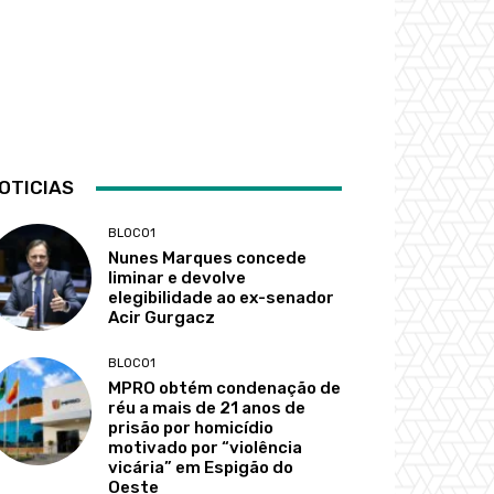
OTICIAS
BLOCO1
Nunes Marques concede
liminar e devolve
elegibilidade ao ex-senador
Acir Gurgacz
BLOCO1
MPRO obtém condenação de
réu a mais de 21 anos de
prisão por homicídio
motivado por “violência
vicária” em Espigão do
Oeste