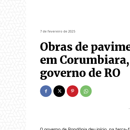
7 de fevereiro de 2025
Obras de pavim
em Corumbiara, 
governo de RO
-
O governo de Rondônia deu início, na terça-