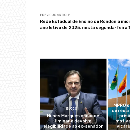
PREVIOUS ARTICLE
Rede Estadual de Ensino de Rondônia inic
ano letivo de 2025, nesta segunda-feira,
MPRO o
BLOCO1
de réu a
Nunes Marques concede
pris
liminar e devolve
motiva
elegibilidade ao ex-senador
vicári