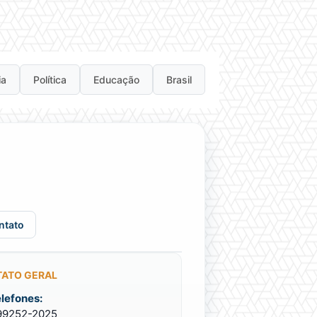
ia
Política
Educação
Brasil
ntato
ATO GERAL
lefones:
 99252-2025