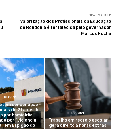
NEXT ARTICLE
ia
Valorização dos Profissionais da Educação
10
de Rondônia é fortalecida pelo governador
Marcos Rocha
BLOCO1
btém condenação
 mais de 21 anos de
BLOCO1
ão por homicídio
do por “violência
Trabalho em recreio escolar
a” em Espigão do
gera direito a horas extras,