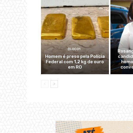
BLOCO1
Rosang
Homem é preso pela Polícia
candid
Federal com 1,2 kg de ouro
homo
em RO
conve