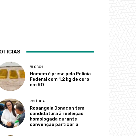
OTICIAS
BLOCO1
Homem é preso pela Polícia
Federal com 1,2 kg de ouro
em RO
POLÍTICA
Rosangela Donadon tem
candidatura à reeleição
homologada durante
convenção partidária