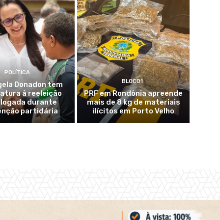
POLÍTICA
BLOCO1
ela Donadon tem
atura à reeleição
PRF em Rondônia apreende
logada durante
mais de 8 kg de materiais
nção partidária
ilícitos em Porto Velho