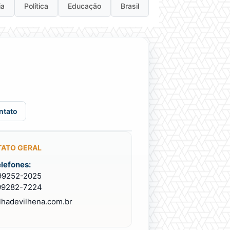
ia
Política
Educação
Brasil
ntato
ATO GERAL
lefones:
 99252-2025
 99282-7224
lhadevilhena.com.br