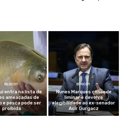
BLOCO1
BLOCO1
i entra na lista de
Nunes Marques concede
es ameaçadas de
liminar e devolve
o e pesca pode ser
elegibilidade ao ex-senador
proibida
Acir Gurgacz