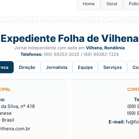
Home
Geral
Políc
Expediente Folha de Vilhena
Jornal independente com sede em
Vilhena, Rondônia
Telefones:
(69) 99252-2025 / (69) 99282-7224
resa
Direção
Jornalista
Equipe
Serviços
Co
CIPAL
CONT
o:
Te
da Silva, nº 418
(69)
anese
(69)
 Brasil
E-mail:
fv@fo
ilhena.com.br