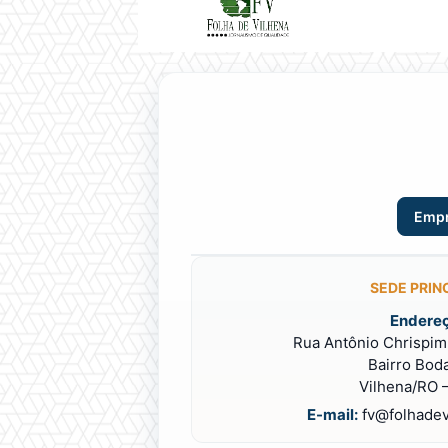
Emp
SEDE PRIN
Endereç
Rua Antônio Chrispim 
Bairro Bod
Vilhena/RO –
E-mail:
fv@folhadev