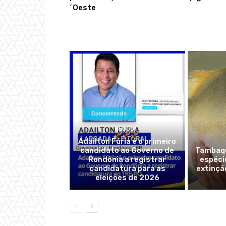
´Oeste
BLOCO1
Adailton Fúria é o primeiro
candidato ao Governo de
Tambaqu
Rondônia a registrar
espéci
candidatura para as
extinçã
eleições de 2026