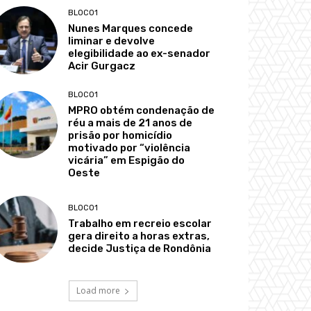
BLOCO1
Nunes Marques concede
liminar e devolve
elegibilidade ao ex-senador
Acir Gurgacz
BLOCO1
MPRO obtém condenação de
réu a mais de 21 anos de
prisão por homicídio
motivado por “violência
vicária” em Espigão do
Oeste
BLOCO1
Trabalho em recreio escolar
gera direito a horas extras,
decide Justiça de Rondônia
Load more