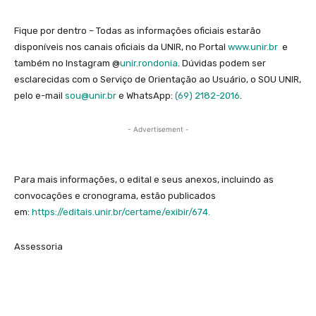
Fique por dentro – Todas as informações oficiais estarão
disponíveis nos canais oficiais da UNIR, no Portal
www.unir.br
e
também no Instagram @‌
unir.rondonia
. Dúvidas podem ser
esclarecidas com o Serviço de Orientação ao Usuário, o SOU UNIR,
pelo e-mail
sou@unir.br
e WhatsApp:
(69) 2182-2016
.
- Advertisement -
Para mais informações, o edital e seus anexos, incluindo as
convocações e cronograma, estão publicados
em:
https://editais.unir.br/certame/exibir/674.
Assessoria